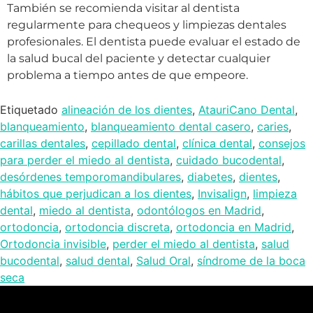
También se recomienda visitar al dentista
regularmente para chequeos y limpiezas dentales
profesionales. El dentista puede evaluar el estado de
la salud bucal del paciente y detectar cualquier
problema a tiempo antes de que empeore.
Etiquetado
alineación de los dientes
,
AtauriCano Dental
,
blanqueamiento
,
blanqueamiento dental casero
,
caries
,
carillas dentales
,
cepillado dental
,
clínica dental
,
consejos
para perder el miedo al dentista
,
cuidado bucodental
,
desórdenes temporomandibulares
,
diabetes
,
dientes
,
hábitos que perjudican a los dientes
,
Invisalign
,
limpieza
dental
,
miedo al dentista
,
odontólogos en Madrid
,
ortodoncia
,
ortodoncia discreta
,
ortodoncia en Madrid
,
Ortodoncia invisible
,
perder el miedo al dentista
,
salud
bucodental
,
salud dental
,
Salud Oral
,
síndrome de la boca
seca