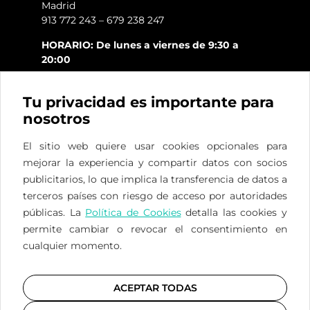
Madrid
913 772 243 – 679 238 247
HORARIO: De lunes a viernes de 9:30 a
20:00
Tu privacidad es importante para
nosotros
El sitio web quiere usar cookies opcionales para
mejorar la experiencia y compartir datos con socios
ES
FR
EN
publicitarios, lo que implica la transferencia de datos a
terceros países con riesgo de acceso por autoridades
Privacidad
/
Cookies
/
Legal
públicas. La
Política de Cookies
detalla las cookies y
permite cambiar o revocar el consentimiento en
cualquier momento.
Registro Sanitario nº CS3961
de la Comunidad de
ACEPTAR TODAS
Madrid