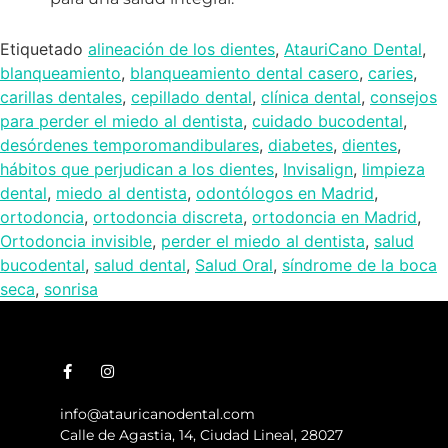
Etiquetado
alineación de los dientes
,
AtauriCano Dental
,
blanqueamiento
,
blanqueamiento dental casero
,
caries
,
carillas dentales
,
cepillado dental
,
clínica dental
,
consejos
para perder el miedo al dentista
,
cuidado bucodental
,
desórdenes temporomandibulares
,
diabetes
,
dientes
,
hábitos que perjudican a los dientes
,
Invisalign
,
limpieza
dental
,
miedo al dentista
,
odontólogos en Madrid
,
ortodoncia
,
ortodoncia discreta
,
ortodoncia en Madrid
,
Ortodoncia invisible
,
perder el miedo al dentista
,
salud
bucodental
,
salud dental
,
Salud Oral
,
síndrome de la boca
seca
,
sonrisa
info@atauricanodental.com
Calle de Agastia, 14, Ciudad Lineal, 28027